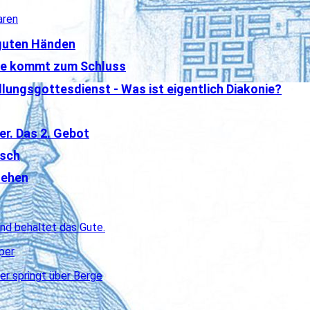
aren
 guten Händen
ste kommt zum Schluss
lungsgottesdienst - Was ist eigentlich Diakonie?
er. Das 2. Gebot
isch
tehen
und behaltet das Gute.
per
er springt über Berge