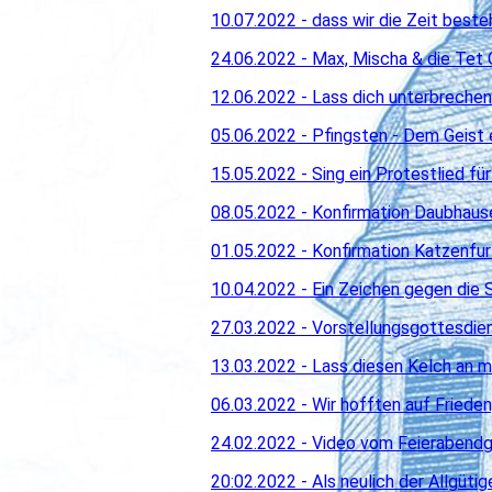
10.07.2022 - dass wir die Zeit beste
24.06.2022 - Max, Mischa & die Tet O
12.06.2022 - Lass dich unterbrechen
05.06.2022 - Pfingsten - Dem Geist
15.05.2022 - Sing ein Protestlied fü
08.05.2022 - Konfirmation Daubhausen
01.05.2022 - Konfirmation Katzenfurt 
10.04.2022 - Ein Zeichen gegen die 
27.03
.2022 - Vorstellungsgottesdie
13.03.2022 - Lass diesen Kelch an m
06.03.2022 - Wir hofften auf Frieden
24.02.2022 - Video vom Feierabend
20:02.2022 - Als neulich der Allgütig