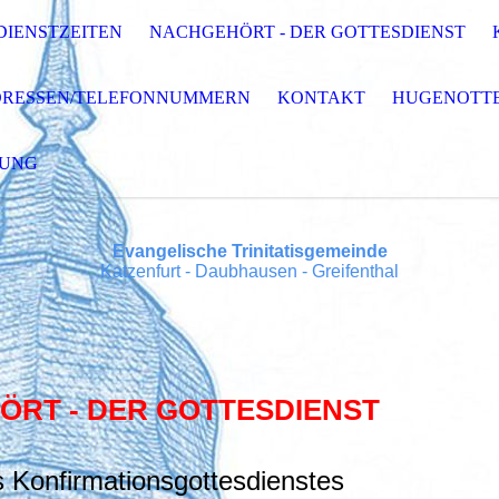
DIENSTZEITEN
NACHGEHÖRT - DER GOTTESDIENST
RESSEN/TELEFONNUMMERN
KONTAKT
HUGENOTT
RUNG
Evangelische Trinitatisgemeinde
Katzenfurt - Daubhausen - Greifenthal
RT - DER GOTTESDIENST
 Konfirmationsgottesdienstes