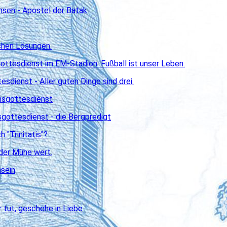
sen - Apostel der Batak
chen Lösungen.
ttesdienst im EM-Stadion: Fußball ist unser Leben.
sdienst - Aller guten Dinge sind drei.
nsgottesdienst
gottesdienst - die Bergpredigt
 "Trinitatis"?
 der Mühe wert.
hsein
hr tut, geschehe in Liebe