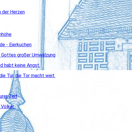
n der Herzen
enhöhe
ude - Eierkuchen
on Gottes großer Umwälzung
nd habt keine Angst.
ie Tür, die Tor macht weit.
urer Zeit
 Völker.