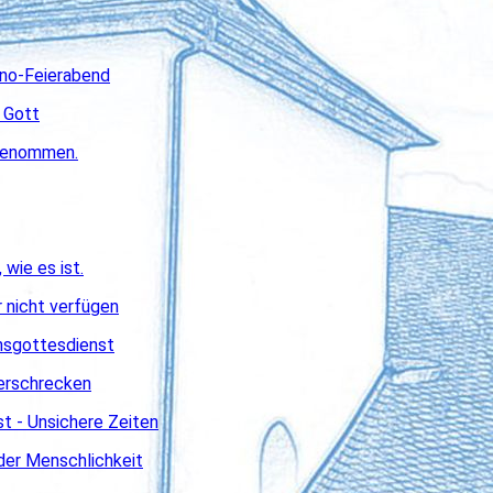
ino-Feierabend
r Gott
fgenommen.
wie es ist.
r nicht verfügen
nsgottesdienst
 erschrecken
t - Unsichere Zeiten
 der Menschlichkeit