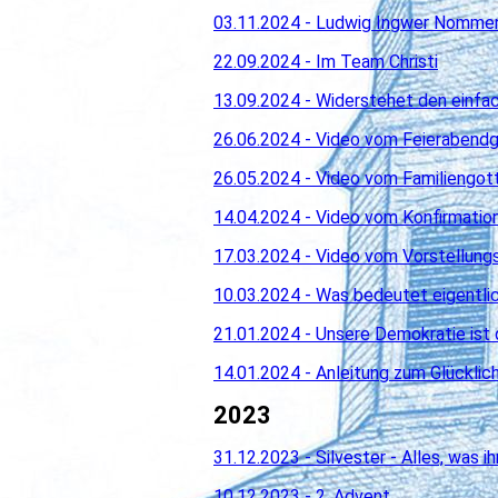
03.11.2024 - Ludwig Ingwer Nommen
22.09.2024 - Im Team Christi
13.09.2024 - Widerstehet den einfa
26.06.2024 - Video vom Feierabendgo
26.05.2024 - Video vom Familiengotte
14.04.2024 - Video vom Konfirmatio
17.03.2024 - Video vom Vorstellungs
10.03.2024 - Was bedeutet eigentlich
21.01.2024 - Unsere Demokratie ist
14.01.2024 - Anleitung zum Glücklic
2023
31.12.2023 - Silvester - Alles, was i
10.12.2023 - 2. Advent