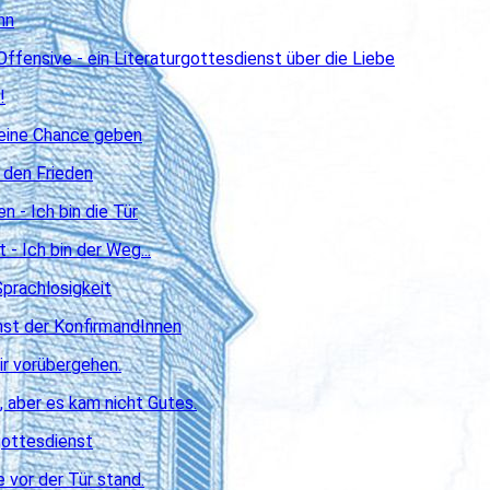
hn
ffensive - ein Literaturgottesdienst über die Liebe
!
 eine Chance geben
r den Frieden
 - Ich bin die Tür
- Ich bin der Weg...
Sprachlosigkeit
nst der KonfirmandInnen
ir vorübergehen.
, aber es kam nicht Gutes.
gottesdienst
e vor der Tür stand.