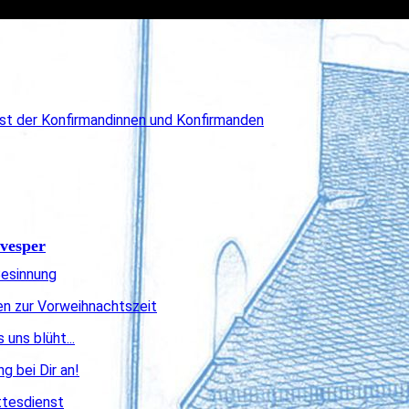
st der Konfirmandinnen und Konfirmanden
tvesper
Besinnung
en zur Vorweihnachtszeit
uns blüht...
g bei Dir an!
ttesdienst